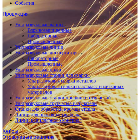
События
Продукция
Ультразвуковые ванны
Взрывозащищенные
Лабораторные
Промышленные
Ультразвуковые линии
Ультразвуковые диспергаторы
Лабораторные
Промышленные
Ультразвуковые ножи
Ультразвуковые станки для сварки
Ультразвуковая сварка металлов
Ультразвуковая сварка пластмасс и нетканых
материалов
Ультразвуковые станки прошивки отверстий
Ультразвуковые трубчатые излучатели
Станки для обработки кромки стекла
Линии для производства белка
Линии капиллярного контроля
Кейсы
Отраслевые решения