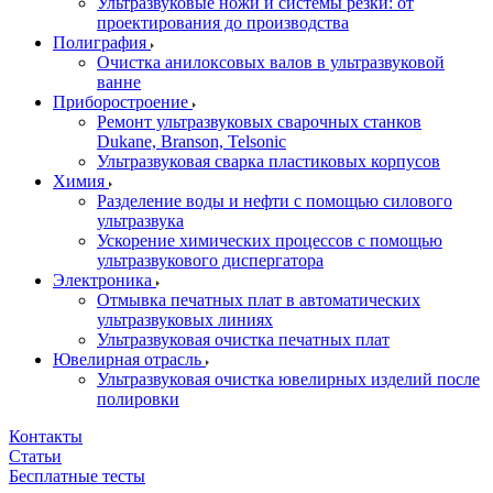
Ультразвуковые ножи и системы резки: от
проектирования до производства
Полиграфия
Очистка анилоксовых валов в ультразвуковой
ванне
Приборостроение
Ремонт ультразвуковых сварочных станков
Dukane, Branson, Telsonic
Ультразвуковая сварка пластиковых корпусов
Химия
Разделение воды и нефти с помощью силового
ультразвука
Ускорение химических процессов с помощью
ультразвукового диспергатора
Электроника
Отмывка печатных плат в автоматических
ультразвуковых линиях
Ультразвуковая очистка печатных плат
Ювелирная отрасль
Ультразвуковая очистка ювелирных изделий после
полировки
Контакты
Статьи
Бесплатные тесты