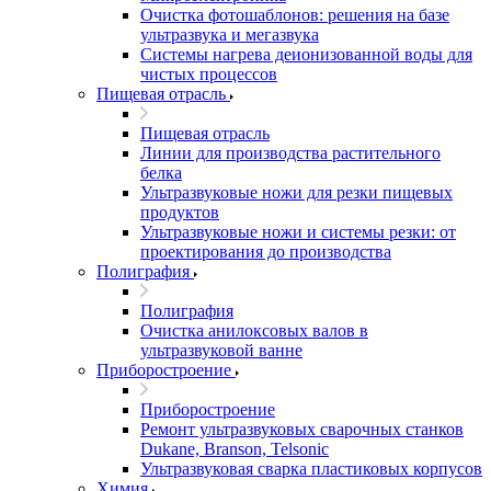
Очистка фотошаблонов: решения на базе
ультразвука и мегазвука
Системы нагрева деионизованной воды для
чистых процессов
Пищевая отрасль
Пищевая отрасль
Линии для производства растительного
белка
Ультразвуковые ножи для резки пищевых
продуктов
Ультразвуковые ножи и системы резки: от
проектирования до производства
Полиграфия
Полиграфия
Очистка анилоксовых валов в
ультразвуковой ванне
Приборостроение
Приборостроение
Ремонт ультразвуковых сварочных станков
Dukane, Branson, Telsonic
Ультразвуковая сварка пластиковых корпусов
Химия