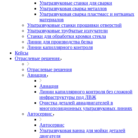
Ультразвуковые станки для сварки
Ультразвуковая сварка металлов
Ультразвуковая сварка пластмасс и нетканых
материалов
Ультразвуковые станки прошивки отверстий
Ультразвуковые трубчатые излучатели
Станки для обработки кромки стекла
Линии для производства белка
Линии капиллярного контроля
Кейсы
Отраслевые решения
Отраслевые решения
Авиация
Авиация
Линии капиллярного контроля без сложной
инфраструктуры под ЛВЖ
Очистка деталей авиадвигателей в
многопозиционных ультразвуковых линиях
Автосервис
Автосервис
Ультразвуковая ванна для мойки деталей
двигателя