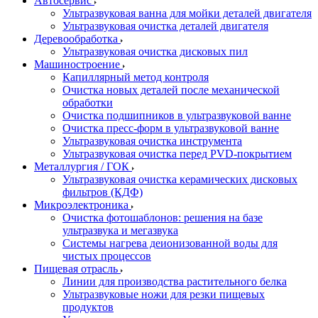
Автосервис
Ультразвуковая ванна для мойки деталей двигателя
Ультразвуковая очистка деталей двигателя
Деревообработка
Ультразвуковая очистка дисковых пил
Машиностроение
Капиллярный метод контроля
Очистка новых деталей после механической
обработки
Очистка подшипников в ультразвуковой ванне
Очистка пресс-форм в ультразвуковой ванне
Ультразвуковая очистка инструмента
Ультразвуковая очистка перед PVD-покрытием
Металлургия / ГОК
Ультразвуковая очистка керамических дисковых
фильтров (КДФ)
Микроэлектроника
Очистка фотошаблонов: решения на базе
ультразвука и мегазвука
Системы нагрева деионизованной воды для
чистых процессов
Пищевая отрасль
Линии для производства растительного белка
Ультразвуковые ножи для резки пищевых
продуктов