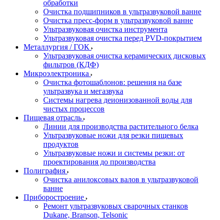
обработки
Очистка подшипников в ультразвуковой ванне
Очистка пресс-форм в ультразвуковой ванне
Ультразвуковая очистка инструмента
Ультразвуковая очистка перед PVD-покрытием
Металлургия / ГОК
Ультразвуковая очистка керамических дисковых
фильтров (КДФ)
Микроэлектроника
Очистка фотошаблонов: решения на базе
ультразвука и мегазвука
Системы нагрева деионизованной воды для
чистых процессов
Пищевая отрасль
Линии для производства растительного белка
Ультразвуковые ножи для резки пищевых
продуктов
Ультразвуковые ножи и системы резки: от
проектирования до производства
Полиграфия
Очистка анилоксовых валов в ультразвуковой
ванне
Приборостроение
Ремонт ультразвуковых сварочных станков
Dukane, Branson, Telsonic