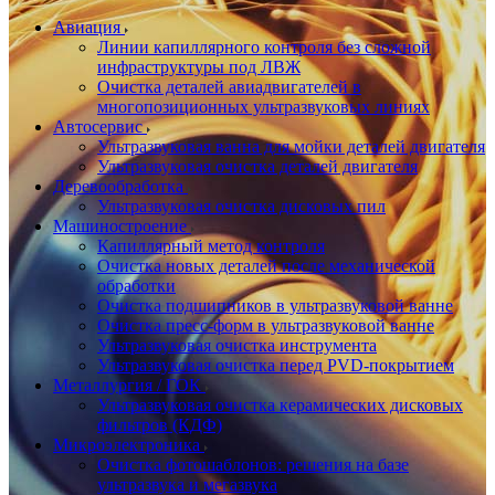
Авиация
Линии капиллярного контроля без сложной
инфраструктуры под ЛВЖ
Очистка деталей авиадвигателей в
многопозиционных ультразвуковых линиях
Автосервис
Ультразвуковая ванна для мойки деталей двигателя
Ультразвуковая очистка деталей двигателя
Деревообработка
Ультразвуковая очистка дисковых пил
Машиностроение
Капиллярный метод контроля
Очистка новых деталей после механической
обработки
Очистка подшипников в ультразвуковой ванне
Очистка пресс-форм в ультразвуковой ванне
Ультразвуковая очистка инструмента
Ультразвуковая очистка перед PVD-покрытием
Металлургия / ГОК
Ультразвуковая очистка керамических дисковых
фильтров (КДФ)
Микроэлектроника
Очистка фотошаблонов: решения на базе
ультразвука и мегазвука