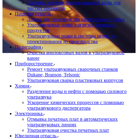
Системы нагрева деионизованной воды для
чистых процессов
Пищевая отрасль
Линии для производства растительного белка
Ультразвуковые ножи для резки пищевых
продуктов
Ультразвуковые ножи и системы резки: от
проектирования до производства
Полиграфия
Очистка анилоксовых валов в ультразвуковой
ванне
Приборостроение
Ремонт ультразвуковых сварочных станков
Dukane, Branson, Telsonic
Ультразвуковая сварка пластиковых корпусов
Химия
Разделение воды и нефти с помощью силового
ультразвука
Ускорение химических процессов с помощью
ультразвукового диспергатора
Электроника
Отмывка печатных плат в автоматических
ультразвуковых линиях
Ультразвуковая очистка печатных плат
Ювелирная отрасль