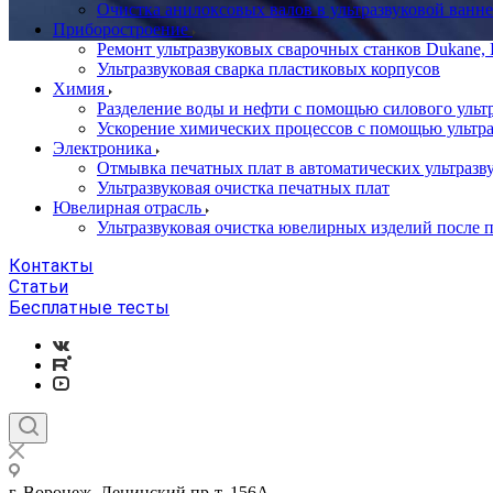
Очистка анилоксовых валов в ультразвуковой ванне
Приборостроение
Ремонт ультразвуковых сварочных станков Dukane, B
Ультразвуковая сварка пластиковых корпусов
Химия
Разделение воды и нефти с помощью силового ульт
Ускорение химических процессов с помощью ультра
Электроника
Отмывка печатных плат в автоматических ультразв
Ультразвуковая очистка печатных плат
Ювелирная отрасль
Ультразвуковая очистка ювелирных изделий после 
Контакты
Статьи
Бесплатные тесты
г. Воронеж, Ленинский пр-т, 156А