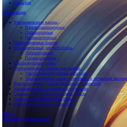
События
Продукция
Ультразвуковые ванны
Взрывозащищенные
Лабораторные
Промышленные
Ультразвуковые линии
Ультразвуковые диспергаторы
Лабораторные
Промышленные
Ультразвуковые ножи
Ультразвуковые станки для сварки
Ультразвуковая сварка металлов
Ультразвуковая сварка пластмасс и нетканых матер
Ультразвуковые станки прошивки отверстий
Ультразвуковые трубчатые излучатели
Станки для обработки кромки стекла
Линии для производства белка
Линии капиллярного контроля
Кейсы
Отраслевые решения