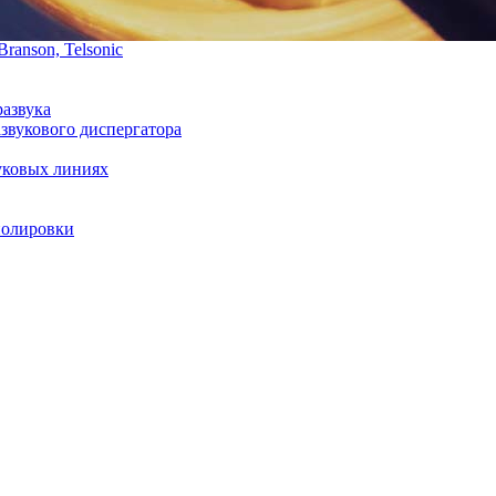
ranson, Telsonic
развука
звукового диспергатора
уковых линиях
полировки