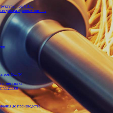
структуры под ЛВЖ
ных ультразвуковых линиях
тки
льтров (КДФ)
а и мегазвука
 процессов
в
ования до производства