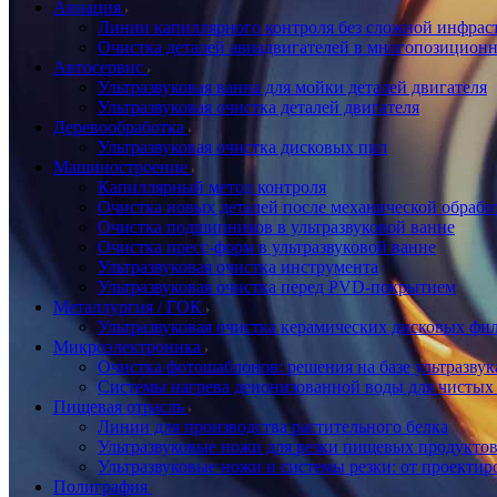
Авиация
Линии капиллярного контроля без сложной инфра
Очистка деталей авиадвигателей в многопозицион
Автосервис
Ультразвуковая ванна для мойки деталей двигателя
Ультразвуковая очистка деталей двигателя
Деревообработка
Ультразвуковая очистка дисковых пил
Машиностроение
Капиллярный метод контроля
Очистка новых деталей после механической обрабо
Очистка подшипников в ультразвуковой ванне
Очистка пресс-форм в ультразвуковой ванне
Ультразвуковая очистка инструмента
Ультразвуковая очистка перед PVD-покрытием
Металлургия / ГОК
Ультразвуковая очистка керамических дисковых фи
Микроэлектроника
Очистка фотошаблонов: решения на базе ультразвук
Системы нагрева деионизованной воды для чистых
Пищевая отрасль
Линии для производства растительного белка
Ультразвуковые ножи для резки пищевых продукто
Ультразвуковые ножи и системы резки: от проектир
Полиграфия