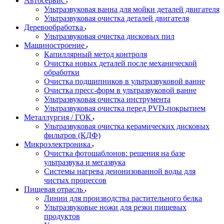
Автосервис
Ультразвуковая ванна для мойки деталей двигателя
Ультразвуковая очистка деталей двигателя
Деревообработка
Ультразвуковая очистка дисковых пил
Машиностроение
Капиллярный метод контроля
Очистка новых деталей после механической
обработки
Очистка подшипников в ультразвуковой ванне
Очистка пресс-форм в ультразвуковой ванне
Ультразвуковая очистка инструмента
Ультразвуковая очистка перед PVD-покрытием
Металлургия / ГОК
Ультразвуковая очистка керамических дисковых
фильтров (КДФ)
Микроэлектроника
Очистка фотошаблонов: решения на базе
ультразвука и мегазвука
Системы нагрева деионизованной воды для
чистых процессов
Пищевая отрасль
Линии для производства растительного белка
Ультразвуковые ножи для резки пищевых
продуктов