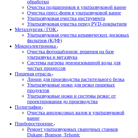
обработки
Очистка подшипников в ультразвуковой ванне
Очистка пресс-форм в ультразвуковой ванне
Ультразвуковая очистка инструмента
Ультразвуковая очистка перед PVD-покрытием
Металлургия / ГОК
Ультразвуковая очистка керамических дисковых
фильтров (КДФ)
Микроэлектроника
Очистка фотошаблонов: решения на базе
ультразвука и мегазвука
Системы нагрева деионизованной воды для
чистых процессов
Пищевая отрасль
Линии для производства растительного белка
Ультразвуковые ножи для резки пищевых
продуктов
Ультразвуковые ножи и системы резки: от
проектирования до производства
Полиграфия
Очистка анилоксовых валов в ультразвуковой
ванне
Приборостроение
Ремонт ультразвуковых сварочных станков
Dukane, Branson, Telsonic