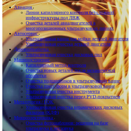
Авиация
Линии капиллярного контроля без сложной
инфраструктуры под ЛВЖ
Очистка деталей авиадвигателей в
многопозиционных ультразвуковых линиях
Автосервис
Ультразвуковая ванна для мойки деталей двигателя
Ультразвуковая очистка деталей двигателя
Деревообработка
Ультразвуковая очистка дисковых пил
Машиностроение
Капиллярный метод контроля
Очистка новых деталей после механической
обработки
Очистка подшипников в ультразвуковой ванне
Очистка пресс-форм в ультразвуковой ванне
Ультразвуковая очистка инструмента
Ультразвуковая очистка перед PVD-покрытием
Металлургия / ГОК
Ультразвуковая очистка керамических дисковых
фильтров (КДФ)
Микроэлектроника
Очистка фотошаблонов: решения на базе
ультразвука и мегазвука