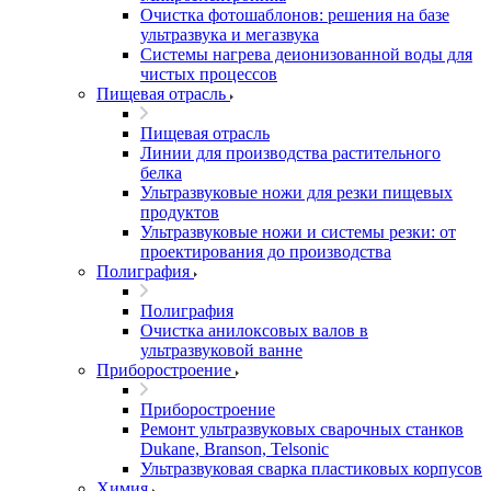
Очистка фотошаблонов: решения на базе
ультразвука и мегазвука
Системы нагрева деионизованной воды для
чистых процессов
Пищевая отрасль
Пищевая отрасль
Линии для производства растительного
белка
Ультразвуковые ножи для резки пищевых
продуктов
Ультразвуковые ножи и системы резки: от
проектирования до производства
Полиграфия
Полиграфия
Очистка анилоксовых валов в
ультразвуковой ванне
Приборостроение
Приборостроение
Ремонт ультразвуковых сварочных станков
Dukane, Branson, Telsonic
Ультразвуковая сварка пластиковых корпусов
Химия