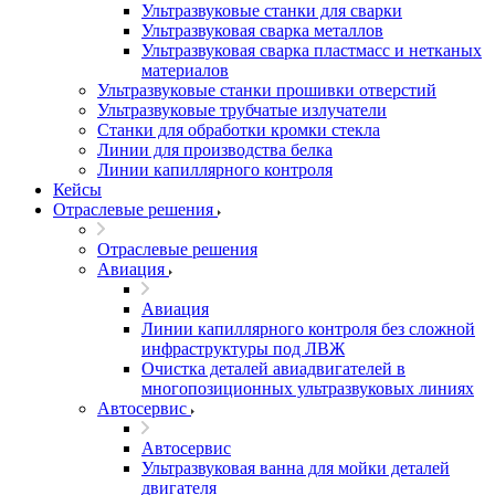
Ультразвуковые станки для сварки
Ультразвуковая сварка металлов
Ультразвуковая сварка пластмасс и нетканых
материалов
Ультразвуковые станки прошивки отверстий
Ультразвуковые трубчатые излучатели
Станки для обработки кромки стекла
Линии для производства белка
Линии капиллярного контроля
Кейсы
Отраслевые решения
Отраслевые решения
Авиация
Авиация
Линии капиллярного контроля без сложной
инфраструктуры под ЛВЖ
Очистка деталей авиадвигателей в
многопозиционных ультразвуковых линиях
Автосервис
Автосервис
Ультразвуковая ванна для мойки деталей
двигателя