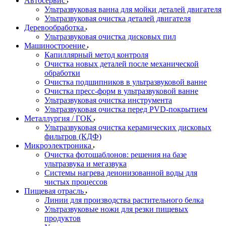
Автосервис
Ультразвуковая ванна для мойки деталей двигателя
Ультразвуковая очистка деталей двигателя
Деревообработка
Ультразвуковая очистка дисковых пил
Машиностроение
Капиллярный метод контроля
Очистка новых деталей после механической
обработки
Очистка подшипников в ультразвуковой ванне
Очистка пресс-форм в ультразвуковой ванне
Ультразвуковая очистка инструмента
Ультразвуковая очистка перед PVD-покрытием
Металлургия / ГОК
Ультразвуковая очистка керамических дисковых
фильтров (КДФ)
Микроэлектроника
Очистка фотошаблонов: решения на базе
ультразвука и мегазвука
Системы нагрева деионизованной воды для
чистых процессов
Пищевая отрасль
Линии для производства растительного белка
Ультразвуковые ножи для резки пищевых
продуктов