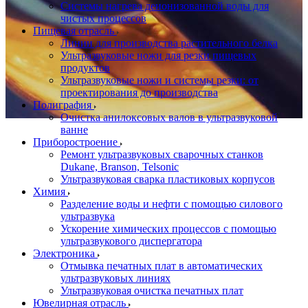
Системы нагрева деионизованной воды для
чистых процессов
Пищевая отрасль
Линии для производства растительного белка
Ультразвуковые ножи для резки пищевых
продуктов
Ультразвуковые ножи и системы резки: от
проектирования до производства
Полиграфия
Очистка анилоксовых валов в ультразвуковой
ванне
Приборостроение
Ремонт ультразвуковых сварочных станков
Dukane, Branson, Telsonic
Ультразвуковая сварка пластиковых корпусов
Химия
Разделение воды и нефти с помощью силового
ультразвука
Ускорение химических процессов с помощью
ультразвукового диспергатора
Электроника
Отмывка печатных плат в автоматических
ультразвуковых линиях
Ультразвуковая очистка печатных плат
Ювелирная отрасль