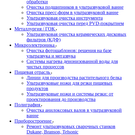
обработки
Очистка подшипников в ультразвуковой ванне
Очистка пресс-форм в ультразвуковой ванне
Ультразвуковая очистка инструмента
Ультразвуковая очистка перед PVD-покрытием
Металлургия / ГОК
Ультразвуковая очистка керамических дисковых
фильтров (КДФ)
Микроэлектроника
Очистка фотошаблонов: решения на базе
ультразвука и мегазвука
Системы нагрева деионизованной воды для
чистых процессов
Пищевая отрасль
Линии для производства растительного белка
Ультразвуковые ножи для резки пищевых
продуктов
Ультразвуковые ножи и системы резки: от
проектирования до производства
Полиграфия
Очистка анилоксовых валов в ультразвуковой
ванне
Приборостроение
Ремонт ультразвуковых сварочных станков
Dukane, Branson, Telsonic