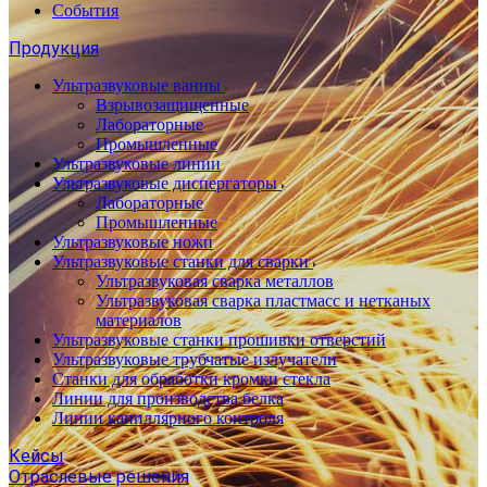
События
Продукция
Ультразвуковые ванны
Взрывозащищенные
Лабораторные
Промышленные
Ультразвуковые линии
Ультразвуковые диспергаторы
Лабораторные
Промышленные
Ультразвуковые ножи
Ультразвуковые станки для сварки
Ультразвуковая сварка металлов
Ультразвуковая сварка пластмасс и нетканых
материалов
Ультразвуковые станки прошивки отверстий
Ультразвуковые трубчатые излучатели
Станки для обработки кромки стекла
Линии для производства белка
Линии капиллярного контроля
Кейсы
Отраслевые решения