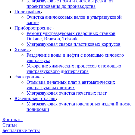
Ультразвуковые ножи и системы резки: от
проектирования до производства
Полиграфия
Очистка анилоксовых валов в ультразвуковой
ванне
Приборостроение
Ремонт ультразвуковых сварочных станков
Dukane, Branson, Telsonic
Ультразвуковая сварка пластиковых корпусов
Химия
Разделение воды и нефти с помощью силового
ультразвука
Ускорение химических процессов с помощью
ультразвукового диспергатора
Электроника
Отмывка печатных плат в автоматических
ультразвуковых линиях
Ультразвуковая очистка печатных плат
Ювелирная отрасль
Ультразвуковая очистка ювелирных изделий после
полировки
Контакты
Статьи
Бесплатные тесты