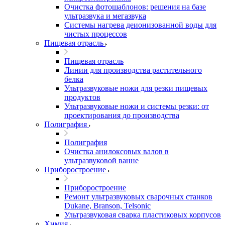
Очистка фотошаблонов: решения на базе
ультразвука и мегазвука
Системы нагрева деионизованной воды для
чистых процессов
Пищевая отрасль
Пищевая отрасль
Линии для производства растительного
белка
Ультразвуковые ножи для резки пищевых
продуктов
Ультразвуковые ножи и системы резки: от
проектирования до производства
Полиграфия
Полиграфия
Очистка анилоксовых валов в
ультразвуковой ванне
Приборостроение
Приборостроение
Ремонт ультразвуковых сварочных станков
Dukane, Branson, Telsonic
Ультразвуковая сварка пластиковых корпусов
Химия