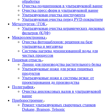
обработки
Очистка подшипников в ультразвуковой ванне
Очистка пресс-форм в ультразвуковой ванне
Ультразвуковая очистка инструмента
Ультразвуковая очистка перед PVD-покрытием
Металлургия / ГОК
Ультразвуковая очистка керамических дисковых
фильтров (КДФ)
Микроэлектроника
Очистка фотошаблонов: решения на базе
ультразвука и мегазвука
Системы нагрева деионизованной воды для
чистых процессов
Пищевая отрасль
Линии для производства растительного белка
Ультразвуковые ножи для резки пищевых
продуктов
Ультразвуковые ножи и системы резки: от
проектирования до производства
Полиграфия
Очистка анилоксовых валов в ультразвуковой
ванне
Приборостроение
Ремонт ультразвуковых сварочных станков
Dukane, Branson, Telsonic