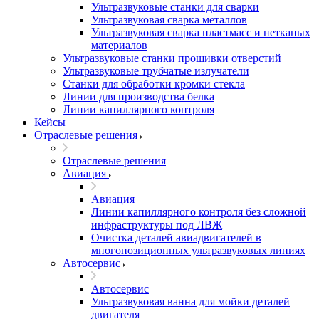
Ультразвуковые станки для сварки
Ультразвуковая сварка металлов
Ультразвуковая сварка пластмасс и нетканых
материалов
Ультразвуковые станки прошивки отверстий
Ультразвуковые трубчатые излучатели
Станки для обработки кромки стекла
Линии для производства белка
Линии капиллярного контроля
Кейсы
Отраслевые решения
Отраслевые решения
Авиация
Авиация
Линии капиллярного контроля без сложной
инфраструктуры под ЛВЖ
Очистка деталей авиадвигателей в
многопозиционных ультразвуковых линиях
Автосервис
Автосервис
Ультразвуковая ванна для мойки деталей
двигателя