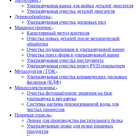
Автосервис
Ультразвуковая ванна для мойки деталей двигателя
Ультразвуковая очистка деталей двигателя
Деревообработка
Ультразвуковая очистка дисковых пил
Машиностроение
Капиллярный метод контроля
Очистка новых деталей после механической
обработки
Очистка подшипников в ультразвуковой ванне
Очистка пресс-форм в ультразвуковой ванне
Ультразвуковая очистка инструмента
Ультразвуковая очистка перед PVD-покрытием
Металлургия / ГОК
Ультразвуковая очистка керамических дисковых
фильтров (КДФ)
Микроэлектроника
Очистка фотошаблонов: решения на базе
ультразвука и мегазвука
Системы нагрева деионизованной воды для
чистых процессов
Пищевая отрасль
Линии для производства растительного белка
Ультразвуковые ножи для резки пищевых
продуктов