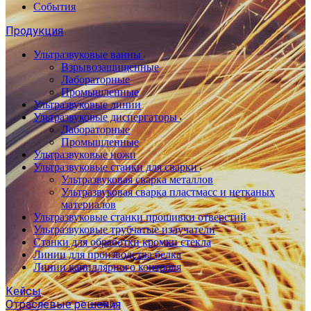
События
Продукция
Ультразвуковые ванны
Взрывозащищенные
Лабораторные
Промышленные
Ультразвуковые линии
Ультразвуковые диспергаторы
Лабораторные
Промышленные
Ультразвуковые ножи
Ультразвуковые станки для сварки
Ультразвуковая сварка металлов
Ультразвуковая сварка пластмасс и нетканых
материалов
Ультразвуковые станки прошивки отверстий
Ультразвуковые трубчатые излучатели
Станки для обработки кромки стекла
Линии для производства белка
Линии капиллярного контроля
Кейсы
Отраслевые решения