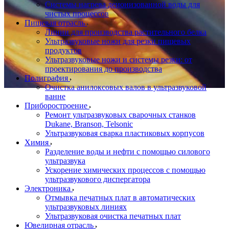
Системы нагрева деионизованной воды для
чистых процессов
Пищевая отрасль
Линии для производства растительного белка
Ультразвуковые ножи для резки пищевых
продуктов
Ультразвуковые ножи и системы резки: от
проектирования до производства
Полиграфия
Очистка анилоксовых валов в ультразвуковой
ванне
Приборостроение
Ремонт ультразвуковых сварочных станков
Dukane, Branson, Telsonic
Ультразвуковая сварка пластиковых корпусов
Химия
Разделение воды и нефти с помощью силового
ультразвука
Ускорение химических процессов с помощью
ультразвукового диспергатора
Электроника
Отмывка печатных плат в автоматических
ультразвуковых линиях
Ультразвуковая очистка печатных плат
Ювелирная отрасль