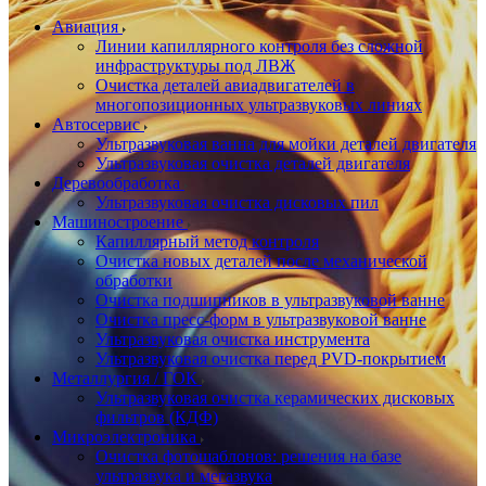
Авиация
Линии капиллярного контроля без сложной
инфраструктуры под ЛВЖ
Очистка деталей авиадвигателей в
многопозиционных ультразвуковых линиях
Автосервис
Ультразвуковая ванна для мойки деталей двигателя
Ультразвуковая очистка деталей двигателя
Деревообработка
Ультразвуковая очистка дисковых пил
Машиностроение
Капиллярный метод контроля
Очистка новых деталей после механической
обработки
Очистка подшипников в ультразвуковой ванне
Очистка пресс-форм в ультразвуковой ванне
Ультразвуковая очистка инструмента
Ультразвуковая очистка перед PVD-покрытием
Металлургия / ГОК
Ультразвуковая очистка керамических дисковых
фильтров (КДФ)
Микроэлектроника
Очистка фотошаблонов: решения на базе
ультразвука и мегазвука