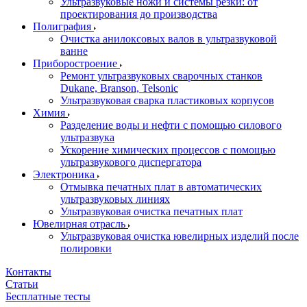
Ультразвуковые ножи и системы резки: от
проектирования до производства
Полиграфия
Очистка анилоксовых валов в ультразвуковой
ванне
Приборостроение
Ремонт ультразвуковых сварочных станков
Dukane, Branson, Telsonic
Ультразвуковая сварка пластиковых корпусов
Химия
Разделение воды и нефти с помощью силового
ультразвука
Ускорение химических процессов с помощью
ультразвукового диспергатора
Электроника
Отмывка печатных плат в автоматических
ультразвуковых линиях
Ультразвуковая очистка печатных плат
Ювелирная отрасль
Ультразвуковая очистка ювелирных изделий после
полировки
Контакты
Статьи
Бесплатные тесты