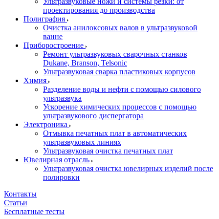
Ультразвуковые ножи и системы резки: от
проектирования до производства
Полиграфия
Очистка анилоксовых валов в ультразвуковой
ванне
Приборостроение
Ремонт ультразвуковых сварочных станков
Dukane, Branson, Telsonic
Ультразвуковая сварка пластиковых корпусов
Химия
Разделение воды и нефти с помощью силового
ультразвука
Ускорение химических процессов с помощью
ультразвукового диспергатора
Электроника
Отмывка печатных плат в автоматических
ультразвуковых линиях
Ультразвуковая очистка печатных плат
Ювелирная отрасль
Ультразвуковая очистка ювелирных изделий после
полировки
Контакты
Статьи
Бесплатные тесты