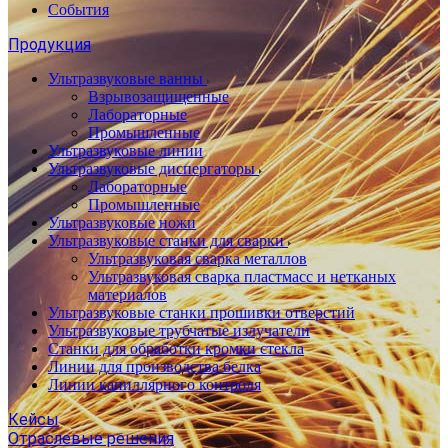
События
Продукция
Ультразвуковые ванны
Взрывозащищенные
Лабораторные
Промышленные
Ультразвуковые линии
Ультразвуковые диспергаторы
Лабораторные
Промышленные
Ультразвуковые ножи
Ультразвуковые станки для сварки
Ультразвуковая сварка металлов
Ультразвуковая сварка пластмасс и нетканых
материалов
Ультразвуковые станки прошивки отверстий
Ультразвуковые трубчатые излучатели
Станки для обработки кромки стекла
Линии для производства белка
Линии капиллярного контроля
Кейсы
Отраслевые решения