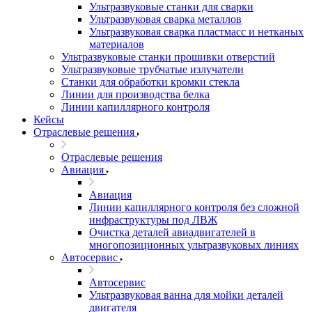
Ультразвуковые станки для сварки
Ультразвуковая сварка металлов
Ультразвуковая сварка пластмасс и нетканых
материалов
Ультразвуковые станки прошивки отверстий
Ультразвуковые трубчатые излучатели
Станки для обработки кромки стекла
Линии для производства белка
Линии капиллярного контроля
Кейсы
Отраслевые решения
Отраслевые решения
Авиация
Авиация
Линии капиллярного контроля без сложной
инфраструктуры под ЛВЖ
Очистка деталей авиадвигателей в
многопозиционных ультразвуковых линиях
Автосервис
Автосервис
Ультразвуковая ванна для мойки деталей
двигателя