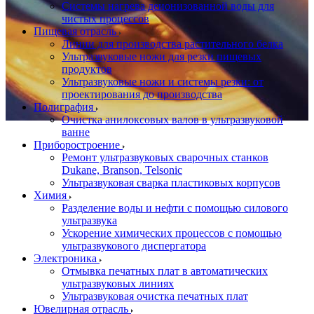
Системы нагрева деионизованной воды для
чистых процессов
Пищевая отрасль
Линии для производства растительного белка
Ультразвуковые ножи для резки пищевых
продуктов
Ультразвуковые ножи и системы резки: от
проектирования до производства
Полиграфия
Очистка анилоксовых валов в ультразвуковой
ванне
Приборостроение
Ремонт ультразвуковых сварочных станков
Dukane, Branson, Telsonic
Ультразвуковая сварка пластиковых корпусов
Химия
Разделение воды и нефти с помощью силового
ультразвука
Ускорение химических процессов с помощью
ультразвукового диспергатора
Электроника
Отмывка печатных плат в автоматических
ультразвуковых линиях
Ультразвуковая очистка печатных плат
Ювелирная отрасль