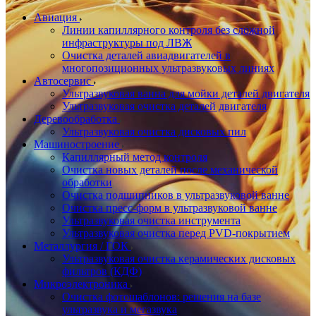
Авиация
Линии капиллярного контроля без сложной
инфраструктуры под ЛВЖ
Очистка деталей авиадвигателей в
многопозиционных ультразвуковых линиях
Автосервис
Ультразвуковая ванна для мойки деталей двигателя
Ультразвуковая очистка деталей двигателя
Деревообработка
Ультразвуковая очистка дисковых пил
Машиностроение
Капиллярный метод контроля
Очистка новых деталей после механической
обработки
Очистка подшипников в ультразвуковой ванне
Очистка пресс-форм в ультразвуковой ванне
Ультразвуковая очистка инструмента
Ультразвуковая очистка перед PVD-покрытием
Металлургия / ГОК
Ультразвуковая очистка керамических дисковых
фильтров (КДФ)
Микроэлектроника
Очистка фотошаблонов: решения на базе
ультразвука и мегазвука