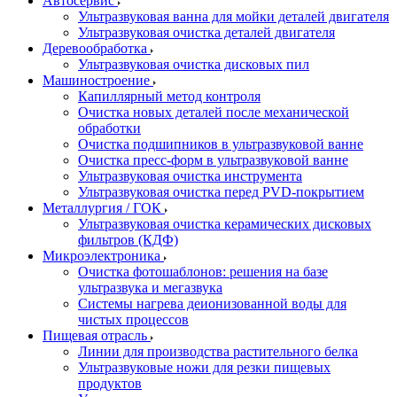
Автосервис
Ультразвуковая ванна для мойки деталей двигателя
Ультразвуковая очистка деталей двигателя
Деревообработка
Ультразвуковая очистка дисковых пил
Машиностроение
Капиллярный метод контроля
Очистка новых деталей после механической
обработки
Очистка подшипников в ультразвуковой ванне
Очистка пресс-форм в ультразвуковой ванне
Ультразвуковая очистка инструмента
Ультразвуковая очистка перед PVD-покрытием
Металлургия / ГОК
Ультразвуковая очистка керамических дисковых
фильтров (КДФ)
Микроэлектроника
Очистка фотошаблонов: решения на базе
ультразвука и мегазвука
Системы нагрева деионизованной воды для
чистых процессов
Пищевая отрасль
Линии для производства растительного белка
Ультразвуковые ножи для резки пищевых
продуктов