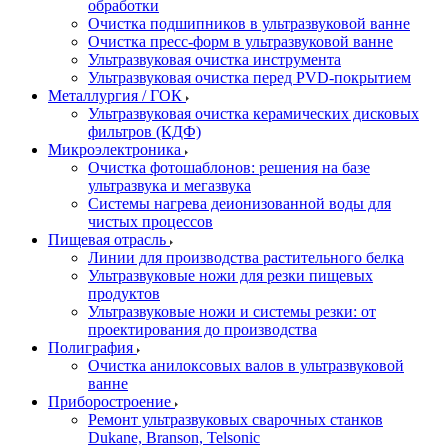
обработки
Очистка подшипников в ультразвуковой ванне
Очистка пресс-форм в ультразвуковой ванне
Ультразвуковая очистка инструмента
Ультразвуковая очистка перед PVD-покрытием
Металлургия / ГОК
Ультразвуковая очистка керамических дисковых
фильтров (КДФ)
Микроэлектроника
Очистка фотошаблонов: решения на базе
ультразвука и мегазвука
Системы нагрева деионизованной воды для
чистых процессов
Пищевая отрасль
Линии для производства растительного белка
Ультразвуковые ножи для резки пищевых
продуктов
Ультразвуковые ножи и системы резки: от
проектирования до производства
Полиграфия
Очистка анилоксовых валов в ультразвуковой
ванне
Приборостроение
Ремонт ультразвуковых сварочных станков
Dukane, Branson, Telsonic