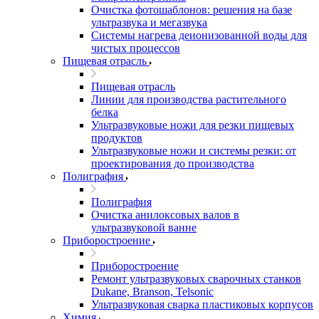
Очистка фотошаблонов: решения на базе
ультразвука и мегазвука
Системы нагрева деионизованной воды для
чистых процессов
Пищевая отрасль
Пищевая отрасль
Линии для производства растительного
белка
Ультразвуковые ножи для резки пищевых
продуктов
Ультразвуковые ножи и системы резки: от
проектирования до производства
Полиграфия
Полиграфия
Очистка анилоксовых валов в
ультразвуковой ванне
Приборостроение
Приборостроение
Ремонт ультразвуковых сварочных станков
Dukane, Branson, Telsonic
Ультразвуковая сварка пластиковых корпусов
Химия