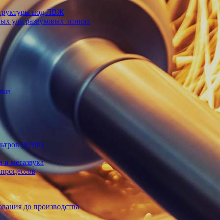
структуры под ЛВЖ
ных ультразвуковых линиях
тки
льтров (КДФ)
а и мегазвука
 процессов
в
ования до производства