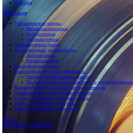
События
Продукция
Ультразвуковые ванны
Взрывозащищенные
Лабораторные
Промышленные
Ультразвуковые линии
Ультразвуковые диспергаторы
Лабораторные
Промышленные
Ультразвуковые ножи
Ультразвуковые станки для сварки
Ультразвуковая сварка металлов
Ультразвуковая сварка пластмасс и нетканых матер
Ультразвуковые станки прошивки отверстий
Ультразвуковые трубчатые излучатели
Станки для обработки кромки стекла
Линии для производства белка
Линии капиллярного контроля
Кейсы
Отраслевые решения