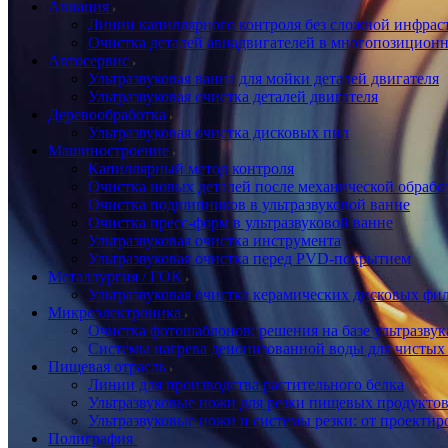
Авиация
Линии капиллярного контроля без сложной инфра
Очистка деталей авиадвигателей в многопозицион
Автосервис
Ультразвуковая ванна для мойки деталей двигателя
Ультразвуковая очистка деталей двигателя
Деревообработка
Ультразвуковая очистка дисковых пил
Машиностроение
Капиллярный метод контроля
Очистка новых деталей после механической обрабо
Очистка подшипников в ультразвуковой ванне
Очистка пресс-форм в ультразвуковой ванне
Ультразвуковая очистка инструмента
Ультразвуковая очистка перед PVD-покрытием
Металлургия / ГОК
Ультразвуковая очистка керамических дисковых фи
Микроэлектроника
Очистка фотошаблонов: решения на базе ультразвук
Системы нагрева деионизованной воды для чистых
Пищевая отрасль
Линии для производства растительного белка
Ультразвуковые ножи для резки пищевых продукто
Ультразвуковые ножи и системы резки: от проектир
Полиграфия