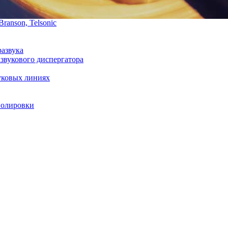
ranson, Telsonic
развука
звукового диспергатора
уковых линиях
полировки