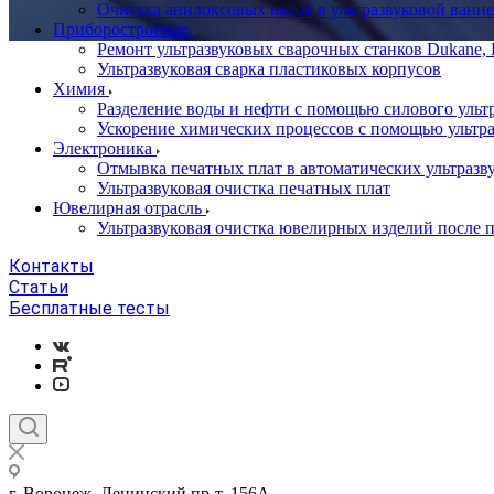
Очистка анилоксовых валов в ультразвуковой ванне
Приборостроение
Ремонт ультразвуковых сварочных станков Dukane, B
Ультразвуковая сварка пластиковых корпусов
Химия
Разделение воды и нефти с помощью силового ульт
Ускорение химических процессов с помощью ультра
Электроника
Отмывка печатных плат в автоматических ультразв
Ультразвуковая очистка печатных плат
Ювелирная отрасль
Ультразвуковая очистка ювелирных изделий после 
Контакты
Статьи
Бесплатные тесты
г. Воронеж, Ленинский пр-т, 156А