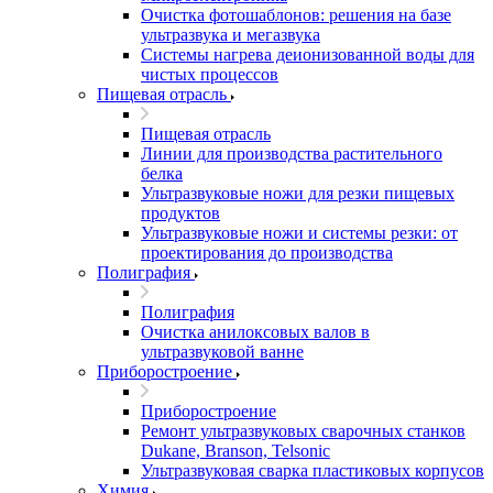
Очистка фотошаблонов: решения на базе
ультразвука и мегазвука
Системы нагрева деионизованной воды для
чистых процессов
Пищевая отрасль
Пищевая отрасль
Линии для производства растительного
белка
Ультразвуковые ножи для резки пищевых
продуктов
Ультразвуковые ножи и системы резки: от
проектирования до производства
Полиграфия
Полиграфия
Очистка анилоксовых валов в
ультразвуковой ванне
Приборостроение
Приборостроение
Ремонт ультразвуковых сварочных станков
Dukane, Branson, Telsonic
Ультразвуковая сварка пластиковых корпусов
Химия