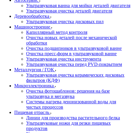
Автосервис
Ультразвуковая ванна для мойки деталей двигателя
Ультразвуковая очистка деталей двигателя
Деревообработка
Ультразвуковая очистка дисковых пил
Машиностроение
Капиллярный метод контроля
Очистка новых деталей после механической
обработки
Очистка подшипников в ультразвуковой ванне
Очистка пресс-форм в ультразвуковой ванне
Ультразвуковая очистка инструмента
Ультразвуковая очистка перед PVD-покрытием
Металлургия / ГОК
Ультразвуковая очистка керамических дисковых
фильтров (КДФ)
Микроэлектроника
Очистка фотошаблонов: решения на базе
ультразвука и мегазвука
Системы нагрева деионизованной воды для
чистых процессов
Пищевая отрасль
Линии для производства растительного белка
Ультразвуковые ножи для резки пищевых
продуктов