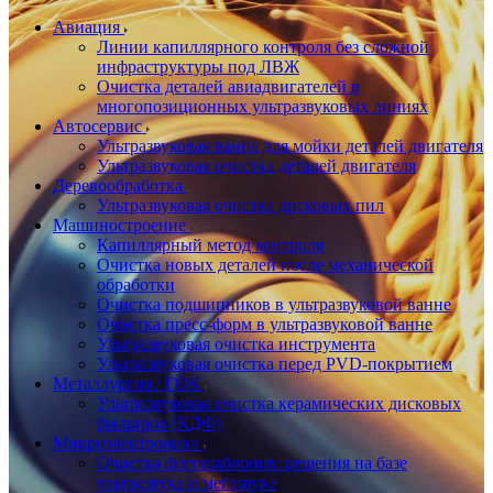
Авиация
Линии капиллярного контроля без сложной
инфраструктуры под ЛВЖ
Очистка деталей авиадвигателей в
многопозиционных ультразвуковых линиях
Автосервис
Ультразвуковая ванна для мойки деталей двигателя
Ультразвуковая очистка деталей двигателя
Деревообработка
Ультразвуковая очистка дисковых пил
Машиностроение
Капиллярный метод контроля
Очистка новых деталей после механической
обработки
Очистка подшипников в ультразвуковой ванне
Очистка пресс-форм в ультразвуковой ванне
Ультразвуковая очистка инструмента
Ультразвуковая очистка перед PVD-покрытием
Металлургия / ГОК
Ультразвуковая очистка керамических дисковых
фильтров (КДФ)
Микроэлектроника
Очистка фотошаблонов: решения на базе
ультразвука и мегазвука