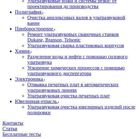
Ультразвуковые ножи и системы резки: от
проектирования до производства
Полиграфия
Очистка анилоксовых валов в ультразвуковой
ванне
Приборостроение
Ремонт ультразвуковых сварочных станков
Dukane, Branson, Telsonic
Ультразвуковая сварка пластиковых корпусов
Химия
Разделение воды и нефти с помощью силового
ультразвука
Ускорение химических процессов с помощью
ультразвукового диспергатора
Электроника
Отмывка печатных плат в автоматических
ультразвуковых линиях
Ультразвуковая очистка печатных плат
Ювелирная отрасль
Ультразвуковая очистка ювелирных изделий после
полировки
Контакты
Статьи
Бесплатные тесты