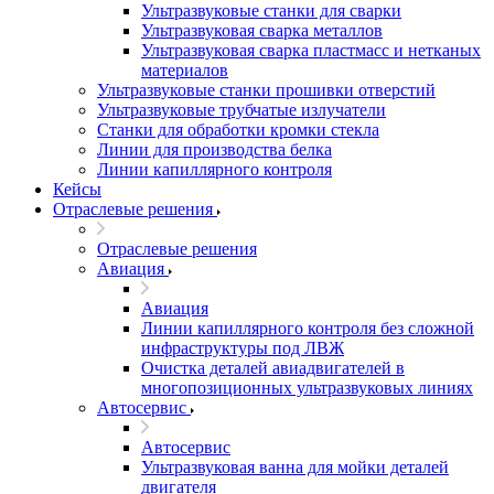
Ультразвуковые станки для сварки
Ультразвуковая сварка металлов
Ультразвуковая сварка пластмасс и нетканых
материалов
Ультразвуковые станки прошивки отверстий
Ультразвуковые трубчатые излучатели
Станки для обработки кромки стекла
Линии для производства белка
Линии капиллярного контроля
Кейсы
Отраслевые решения
Отраслевые решения
Авиация
Авиация
Линии капиллярного контроля без сложной
инфраструктуры под ЛВЖ
Очистка деталей авиадвигателей в
многопозиционных ультразвуковых линиях
Автосервис
Автосервис
Ультразвуковая ванна для мойки деталей
двигателя