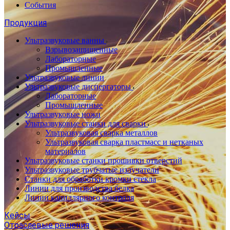
События
Продукция
Ультразвуковые ванны
Взрывозащищенные
Лабораторные
Промышленные
Ультразвуковые линии
Ультразвуковые диспергаторы
Лабораторные
Промышленные
Ультразвуковые ножи
Ультразвуковые станки для сварки
Ультразвуковая сварка металлов
Ультразвуковая сварка пластмасс и нетканых
материалов
Ультразвуковые станки прошивки отверстий
Ультразвуковые трубчатые излучатели
Станки для обработки кромки стекла
Линии для производства белка
Линии капиллярного контроля
Кейсы
Отраслевые решения