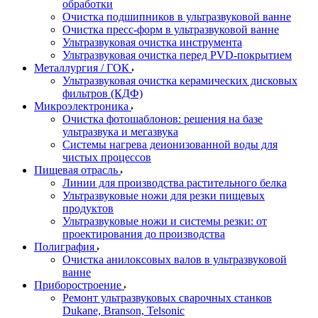
обработки
Очистка подшипников в ультразвуковой ванне
Очистка пресс-форм в ультразвуковой ванне
Ультразвуковая очистка инструмента
Ультразвуковая очистка перед PVD-покрытием
Металлургия / ГОК
Ультразвуковая очистка керамических дисковых
фильтров (КДФ)
Микроэлектроника
Очистка фотошаблонов: решения на базе
ультразвука и мегазвука
Системы нагрева деионизованной воды для
чистых процессов
Пищевая отрасль
Линии для производства растительного белка
Ультразвуковые ножи для резки пищевых
продуктов
Ультразвуковые ножи и системы резки: от
проектирования до производства
Полиграфия
Очистка анилоксовых валов в ультразвуковой
ванне
Приборостроение
Ремонт ультразвуковых сварочных станков
Dukane, Branson, Telsonic