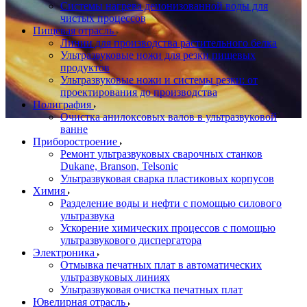
Системы нагрева деионизованной воды для
чистых процессов
Пищевая отрасль
Линии для производства растительного белка
Ультразвуковые ножи для резки пищевых
продуктов
Ультразвуковые ножи и системы резки: от
проектирования до производства
Полиграфия
Очистка анилоксовых валов в ультразвуковой
ванне
Приборостроение
Ремонт ультразвуковых сварочных станков
Dukane, Branson, Telsonic
Ультразвуковая сварка пластиковых корпусов
Химия
Разделение воды и нефти с помощью силового
ультразвука
Ускорение химических процессов с помощью
ультразвукового диспергатора
Электроника
Отмывка печатных плат в автоматических
ультразвуковых линиях
Ультразвуковая очистка печатных плат
Ювелирная отрасль