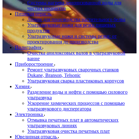
Системы нагрева деионизованной воды для
чистых процессов
Пищевая отрасль
Линии для производства растительного белка
Ультразвуковые ножи для резки пищевых
продуктов
Ультразвуковые ножи и системы резки: от
проектирования до производства
Полиграфия
Очистка анилоксовых валов в ультразвуковой
ванне
Приборостроение
Ремонт ультразвуковых сварочных станков
Dukane, Branson, Telsonic
Ультразвуковая сварка пластиковых корпусов
Химия
Разделение воды и нефти с помощью силового
ультразвука
Ускорение химических процессов с помощью
ультразвукового диспергатора
Электроника
Отмывка печатных плат в автоматических
ультразвуковых линиях
Ультразвуковая очистка печатных плат
Ювелирная отрасль