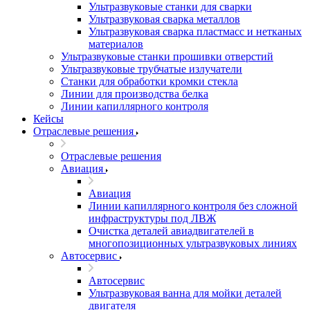
Ультразвуковые станки для сварки
Ультразвуковая сварка металлов
Ультразвуковая сварка пластмасс и нетканых
материалов
Ультразвуковые станки прошивки отверстий
Ультразвуковые трубчатые излучатели
Станки для обработки кромки стекла
Линии для производства белка
Линии капиллярного контроля
Кейсы
Отраслевые решения
Отраслевые решения
Авиация
Авиация
Линии капиллярного контроля без сложной
инфраструктуры под ЛВЖ
Очистка деталей авиадвигателей в
многопозиционных ультразвуковых линиях
Автосервис
Автосервис
Ультразвуковая ванна для мойки деталей
двигателя