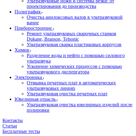
Ультразвуковые ножи и системы резки: от
проектирования до производства
Полиграфия
Очистка анилоксовых валов в ультразвуковой
ванне
Приборостроение
Ремонт ультразвуковых сварочных станков
Dukane, Branson, Telsonic
Ультразвуковая сварка пластиковых корпусов
Химия
Разделение воды и нефти с помощью силового
ультразвука
Ускорение химических процессов с помощью
ультразвукового диспергатора
Электроника
Отмывка печатных плат в автоматических
ультразвуковых линиях
Ультразвуковая очистка печатных плат
Ювелирная отрасль
Ультразвуковая очистка ювелирных изделий после
полировки
Контакты
Статьи
Бесплатные тесты