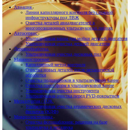
Авиация
Линии капиллярного контроля без сложной
инфраструктуры под ЛВЖ
Очистка деталей авиадвигателей в
многопозиционных ультразвуковых линиях
Автосервис
Ультразвуковая ванна для мойки деталей двигателя
Ультразвуковая очистка деталей двигателя
Деревообработка
Ультразвуковая очистка дисковых пил
Машиностроение
Капиллярный метод контроля
Очистка новых деталей после механической
обработки
Очистка подшипников в ультразвуковой ванне
Очистка пресс-форм в ультразвуковой ванне
Ультразвуковая очистка инструмента
Ультразвуковая очистка перед PVD-покрытием
Металлургия / ГОК
Ультразвуковая очистка керамических дисковых
фильтров (КДФ)
Микроэлектроника
Очистка фотошаблонов: решения на базе
ультразвука и мегазвука