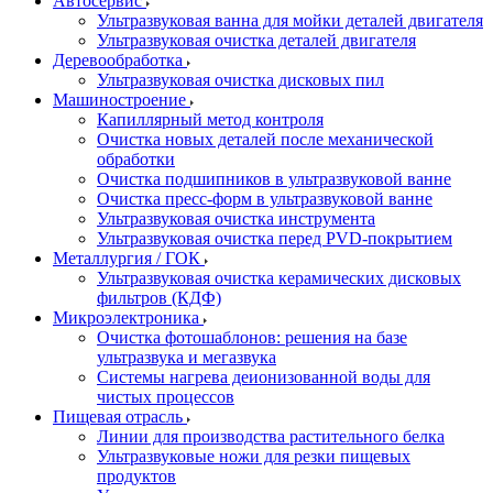
Автосервис
Ультразвуковая ванна для мойки деталей двигателя
Ультразвуковая очистка деталей двигателя
Деревообработка
Ультразвуковая очистка дисковых пил
Машиностроение
Капиллярный метод контроля
Очистка новых деталей после механической
обработки
Очистка подшипников в ультразвуковой ванне
Очистка пресс-форм в ультразвуковой ванне
Ультразвуковая очистка инструмента
Ультразвуковая очистка перед PVD-покрытием
Металлургия / ГОК
Ультразвуковая очистка керамических дисковых
фильтров (КДФ)
Микроэлектроника
Очистка фотошаблонов: решения на базе
ультразвука и мегазвука
Системы нагрева деионизованной воды для
чистых процессов
Пищевая отрасль
Линии для производства растительного белка
Ультразвуковые ножи для резки пищевых
продуктов