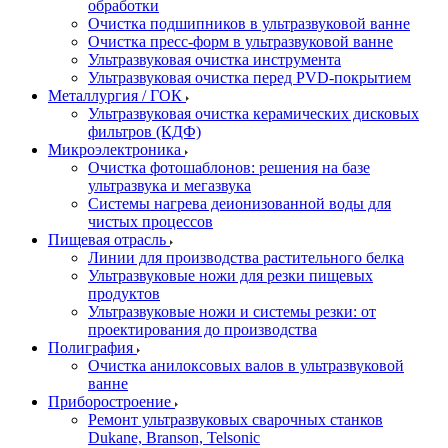
обработки
Очистка подшипников в ультразвуковой ванне
Очистка пресс-форм в ультразвуковой ванне
Ультразвуковая очистка инструмента
Ультразвуковая очистка перед PVD-покрытием
Металлургия / ГОК
Ультразвуковая очистка керамических дисковых
фильтров (КДФ)
Микроэлектроника
Очистка фотошаблонов: решения на базе
ультразвука и мегазвука
Системы нагрева деионизованной воды для
чистых процессов
Пищевая отрасль
Линии для производства растительного белка
Ультразвуковые ножи для резки пищевых
продуктов
Ультразвуковые ножи и системы резки: от
проектирования до производства
Полиграфия
Очистка анилоксовых валов в ультразвуковой
ванне
Приборостроение
Ремонт ультразвуковых сварочных станков
Dukane, Branson, Telsonic