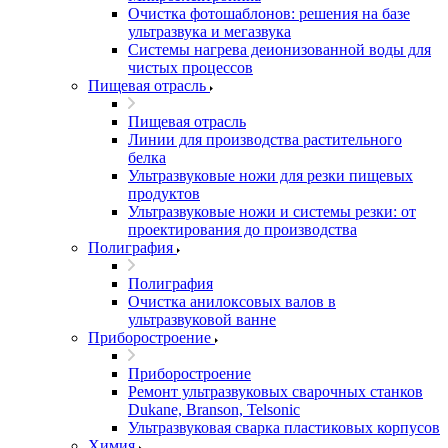
Очистка фотошаблонов: решения на базе
ультразвука и мегазвука
Системы нагрева деионизованной воды для
чистых процессов
Пищевая отрасль
Пищевая отрасль
Линии для производства растительного
белка
Ультразвуковые ножи для резки пищевых
продуктов
Ультразвуковые ножи и системы резки: от
проектирования до производства
Полиграфия
Полиграфия
Очистка анилоксовых валов в
ультразвуковой ванне
Приборостроение
Приборостроение
Ремонт ультразвуковых сварочных станков
Dukane, Branson, Telsonic
Ультразвуковая сварка пластиковых корпусов
Химия