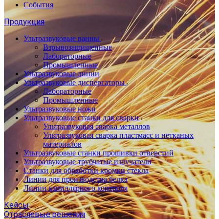
События
Продукция
Ультразвуковые ванны
Взрывозащищенные
Лабораторные
Промышленные
Ультразвуковые линии
Ультразвуковые диспергаторы
Лабораторные
Промышленные
Ультразвуковые ножи
Ультразвуковые станки для сварки
Ультразвуковая сварка металлов
Ультразвуковая сварка пластмасс и нетканых
материалов
Ультразвуковые станки прошивки отверстий
Ультразвуковые трубчатые излучатели
Станки для обработки кромки стекла
Линии для производства белка
Линии капиллярного контроля
Кейсы
Отраслевые решения