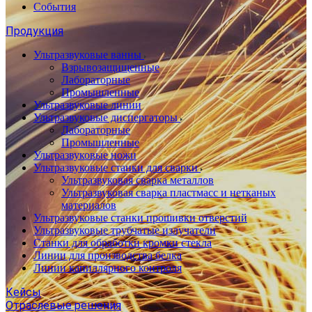
События
Продукция
Ультразвуковые ванны
Взрывозащищенные
Лабораторные
Промышленные
Ультразвуковые линии
Ультразвуковые диспергаторы
Лабораторные
Промышленные
Ультразвуковые ножи
Ультразвуковые станки для сварки
Ультразвуковая сварка металлов
Ультразвуковая сварка пластмасс и нетканых
материалов
Ультразвуковые станки прошивки отверстий
Ультразвуковые трубчатые излучатели
Станки для обработки кромки стекла
Линии для производства белка
Линии капиллярного контроля
Кейсы
Отраслевые решения