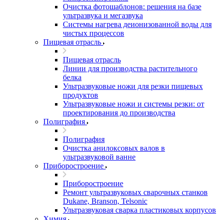
Очистка фотошаблонов: решения на базе
ультразвука и мегазвука
Системы нагрева деионизованной воды для
чистых процессов
Пищевая отрасль
Пищевая отрасль
Линии для производства растительного
белка
Ультразвуковые ножи для резки пищевых
продуктов
Ультразвуковые ножи и системы резки: от
проектирования до производства
Полиграфия
Полиграфия
Очистка анилоксовых валов в
ультразвуковой ванне
Приборостроение
Приборостроение
Ремонт ультразвуковых сварочных станков
Dukane, Branson, Telsonic
Ультразвуковая сварка пластиковых корпусов
Химия