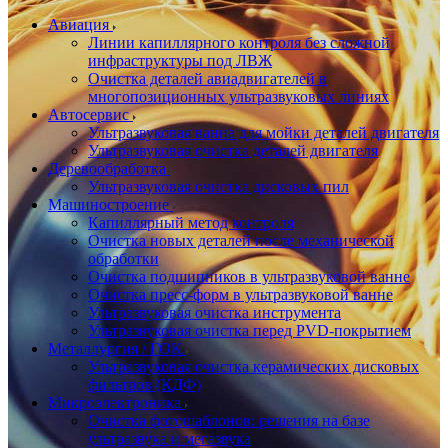
Авиация
Линии капиллярного контроля без сложной
инфраструктуры под ЛВЖ
Очистка деталей авиадвигателей в
многопозиционных ультразвуковых линиях
Автосервис
Ультразвуковая ванна для мойки деталей двигателя
Ультразвуковая очистка деталей двигателя
Деревообработка
Ультразвуковая очистка дисковых пил
Машиностроение
Капиллярный метод контроля
Очистка новых деталей после механической
обработки
Очистка подшипников в ультразвуковой ванне
Очистка пресс-форм в ультразвуковой ванне
Ультразвуковая очистка инструмента
Ультразвуковая очистка перед PVD-покрытием
Металлургия / ГОК
Ультразвуковая очистка керамических дисковых
фильтров (КДФ)
Микроэлектроника
Очистка фотошаблонов: решения на базе
ультразвука и мегазвука