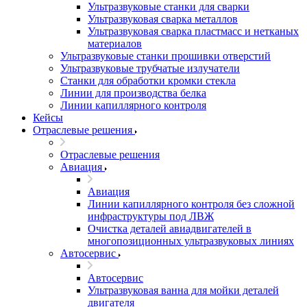
Ультразвуковые станки для сварки
Ультразвуковая сварка металлов
Ультразвуковая сварка пластмасс и нетканых
материалов
Ультразвуковые станки прошивки отверстий
Ультразвуковые трубчатые излучатели
Станки для обработки кромки стекла
Линии для производства белка
Линии капиллярного контроля
Кейсы
Отраслевые решения
Отраслевые решения
Авиация
Авиация
Линии капиллярного контроля без сложной
инфраструктуры под ЛВЖ
Очистка деталей авиадвигателей в
многопозиционных ультразвуковых линиях
Автосервис
Автосервис
Ультразвуковая ванна для мойки деталей
двигателя