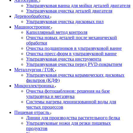
Автосервис
Ультразвуковая ванна для мойки деталей двигателя
Ультразвуковая очистка деталей двигателя
Деревообработка
Ультразвуковая очистка дисковых пил
Машиностроение
Капиллярный метод контроля
Очистка новых деталей после механической
обработки
Очистка подшипников в ультразвуковой ванне
Очистка пресс-форм в ультразвуковой ванне
Ультразвуковая очистка инструмента
Ультразвуковая очистка перед PVD-покрытием
Металлургия / ГОК
Ультразвуковая очистка керамических дисковых
фильтров (КДФ)
Микроэлектроника
Очистка фотошаблонов: решения на базе
ультразвука и мегазвука
Системы нагрева деионизованной воды для
чистых процессов
Пищевая отрасль
Линии для производства растительного белка
Ультразвуковые ножи для резки пищевых
продуктов