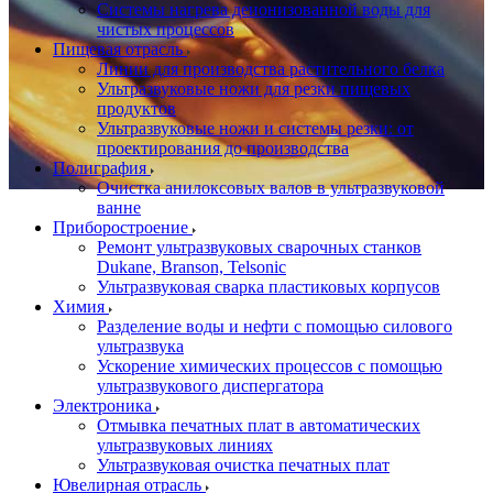
Системы нагрева деионизованной воды для
чистых процессов
Пищевая отрасль
Линии для производства растительного белка
Ультразвуковые ножи для резки пищевых
продуктов
Ультразвуковые ножи и системы резки: от
проектирования до производства
Полиграфия
Очистка анилоксовых валов в ультразвуковой
ванне
Приборостроение
Ремонт ультразвуковых сварочных станков
Dukane, Branson, Telsonic
Ультразвуковая сварка пластиковых корпусов
Химия
Разделение воды и нефти с помощью силового
ультразвука
Ускорение химических процессов с помощью
ультразвукового диспергатора
Электроника
Отмывка печатных плат в автоматических
ультразвуковых линиях
Ультразвуковая очистка печатных плат
Ювелирная отрасль