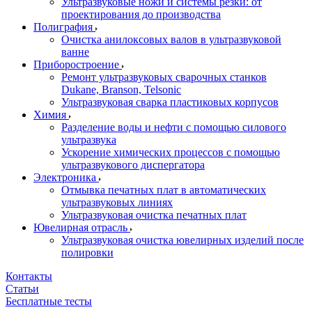
Ультразвуковые ножи и системы резки: от
проектирования до производства
Полиграфия
Очистка анилоксовых валов в ультразвуковой
ванне
Приборостроение
Ремонт ультразвуковых сварочных станков
Dukane, Branson, Telsonic
Ультразвуковая сварка пластиковых корпусов
Химия
Разделение воды и нефти с помощью силового
ультразвука
Ускорение химических процессов с помощью
ультразвукового диспергатора
Электроника
Отмывка печатных плат в автоматических
ультразвуковых линиях
Ультразвуковая очистка печатных плат
Ювелирная отрасль
Ультразвуковая очистка ювелирных изделий после
полировки
Контакты
Статьи
Бесплатные тесты