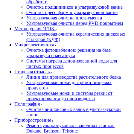
обработки
Очистка подшипников в ультразвуковой ванне
Очистка пресс-форм в ультразвуковой ванне
Ультразвуковая очистка инструмента
Ультразвуковая очистка перед PVD-покрытием
Металлургия / ГОК
Ультразвуковая очистка керамических дисковых
фильтров (КДФ)
Микроэлектроника
Очистка фотошаблонов: решения на базе
ультразвука и мегазвука
Системы нагрева деионизованной воды для
чистых процессов
Пищевая отрасль
Линии для производства растительного белка
Ультразвуковые ножи для резки пищевых
продуктов
Ультразвуковые ножи и системы резки: от
проектирования до производства
Полиграфия
Очистка анилоксовых валов в ультразвуковой
ванне
Приборостроение
Ремонт ультразвуковых сварочных станков
Dukane, Branson, Telsonic